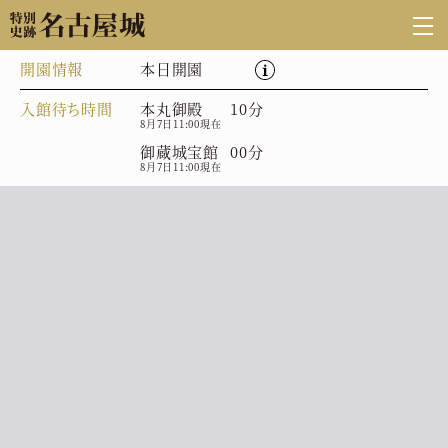
開園情報
本日開園
入館待ち時間
本丸御殿
10分
8月7日11:00現在
御蔵城宝館
00分
8月7日11:00現在