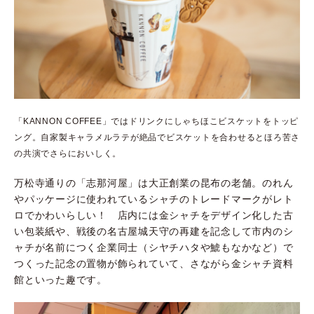
「KANNON COFFEE」ではドリンクにしゃちほこビスケットをトッピ
ング。自家製キャラメルラテが絶品でビスケットを合わせるとほろ苦さ
の共演でさらにおいしく。
万松寺通りの「志那河屋」は大正創業の昆布の老舗。のれん
やパッケージに使われているシャチのトレードマークがレト
ロでかわいらしい！ 店内には金シャチをデザイン化した古
い包装紙や、戦後の名古屋城天守の再建を記念して市内のシ
ャチが名前につく企業同士（シヤチハタや鯱もなかなど）で
つくった記念の置物が飾られていて、さながら金シャチ資料
館といった趣です。