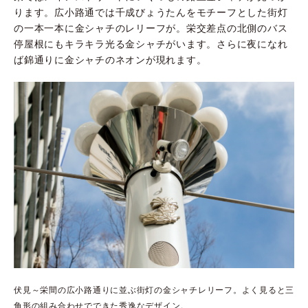
ります。広小路通では千成びょうたんをモチーフとした街灯
の一本一本に金シャチのレリーフが。栄交差点の北側のバス
停屋根にもキラキラ光る金シャチがいます。さらに夜になれ
ば錦通りに金シャチのネオンが現れます。
伏見～栄間の広小路通りに並ぶ街灯の金シャチレリーフ。よく見ると三
角形の組み合わせでできた秀逸なデザイン。