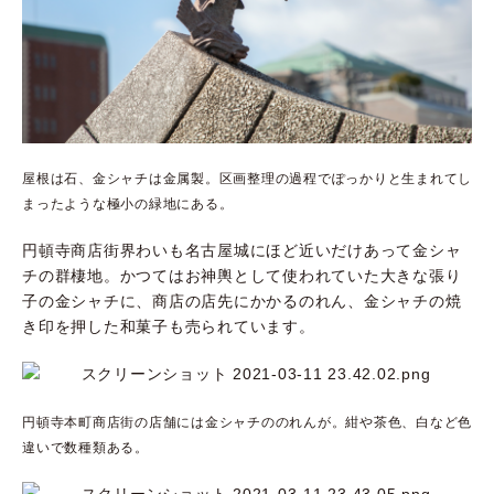
屋根は石、金シャチは金属製。区画整理の過程でぽっかりと生まれてし
まったような極小の緑地にある。
円頓寺商店街界わいも名古屋城にほど近いだけあって金シャ
チの群棲地。かつてはお神輿として使われていた大きな張り
子の金シャチに、商店の店先にかかるのれん、金シャチの焼
き印を押した和菓子も売られています。
円頓寺本町商店街の店舗には金シャチののれんが。紺や茶色、白など色
違いで数種類ある。