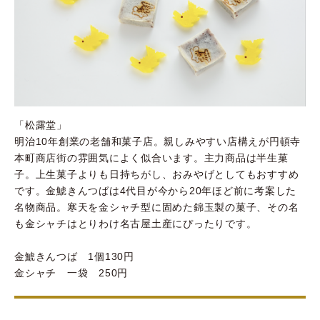
「松露堂」
明治10年創業の老舗和菓子店。親しみやすい店構えが円頓寺
本町商店街の雰囲気によく似合います。主力商品は半生菓
子。上生菓子よりも日持ちがし、おみやげとしてもおすすめ
です。金鯱きんつばは4代目が今から20年ほど前に考案した
名物商品。寒天を金シャチ型に固めた錦玉製の菓子、その名
も金シャチはとりわけ名古屋土産にぴったりです。
金鯱きんつば 1個130円
金シャチ 一袋 250円