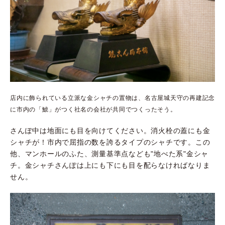
店内に飾られている立派な金シャチの置物は、名古屋城天守の再建記念
に市内の「鯱」がつく社名の会社が共同でつくったそう。
さんぽ中は地面にも目を向けてください。消火栓の蓋にも金
シャチが！市内で屈指の数を誇るタイプのシャチです。この
他、マンホールのふた、測量基準点なども"地べた系"金シャ
チ。金シャチさんぽは上にも下にも目を配らなければなりま
せん。