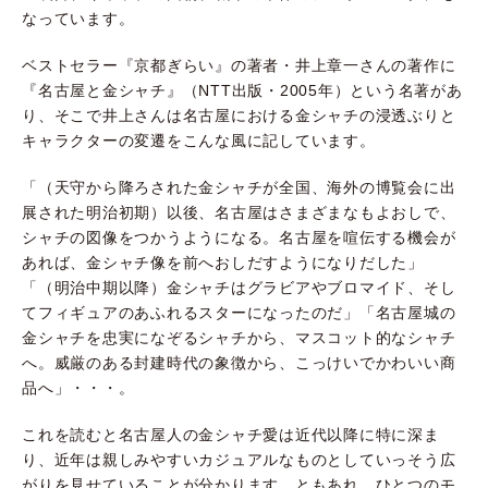
なっています。
ベストセラー『京都ぎらい』の著者・井上章一さんの著作に
『名古屋と金シャチ』（
NTT
出版・
2005
年）という名著があ
り、そこで井上さんは名古屋における金シャチの浸透ぶりと
キャラクターの変遷をこんな風に記しています。
「（天守から降ろされた金シャチが全国、海外の博覧会に出
展された明治初期）以後、名古屋はさまざまなもよおしで、
シャチの図像をつかうようになる。名古屋を喧伝する機会が
あれば、金シャチ像を前へおしだすようになりだした」
「（明治中期以降）金シャチはグラビアやブロマイド、そし
てフィギュアのあふれるスターになったのだ」「名古屋城の
金シャチを忠実になぞるシャチから、マスコット的なシャチ
へ。威厳のある封建時代の象徴から、こっけいでかわいい商
品へ」・・・。
これを読むと名古屋人の金シャチ愛は近代以降に特に深ま
り、近年は親しみやすいカジュアルなものとしていっそう広
がりを見せていることが分かります。ともあれ、ひとつのモ