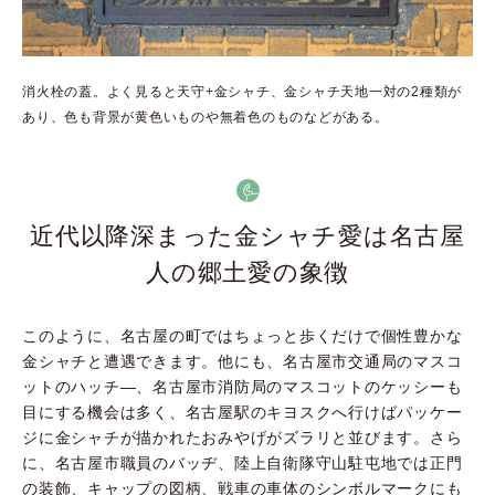
消火栓の蓋。よく見ると天守+金シャチ、金シャチ天地一対の2種類が
あり、色も背景が黄色いものや無着色のものなどがある。
近代以降深まった金シャチ愛は名古屋
人の郷土愛の象徴
このように、名古屋の町ではちょっと歩くだけで個性豊かな
金シャチと遭遇できます。他にも、名古屋市交通局のマスコ
ットのハッチ―、名古屋市消防局のマスコットのケッシーも
目にする機会は多く、名古屋駅のキヨスクへ行けばパッケー
ジに金シャチが描かれたおみやげがズラリと並びます。さら
に、名古屋市職員のバッヂ、陸上自衛隊守山駐屯地では正門
の装飾、キャップの図柄、戦車の車体のシンボルマークにも