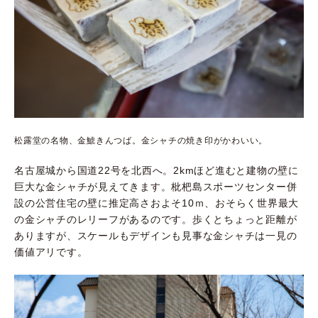
松露堂の名物、金鯱きんつば。金シャチの焼き印がかわいい。
名古屋城から国道
22
号を北西へ。
2km
ほど進むと建物の壁に
巨大な金シャチが見えてきます。枇杷島スポーツセンター併
設の公営住宅の壁に推定高さおよそ
10
ｍ、おそらく世界最大
の金シャチのレリーフがあるのです。歩くとちょっと距離が
ありますが、スケールもデザインも見事な金シャチは一見の
価値アリです。