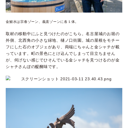
金鯱水は宗春ゾーン、義直ゾーンに各１体。
取材の移動中にふと見つけたのがこちら。名古屋城のお堀の
外側、北西角の小さな緑地、樋ノ口街園。城の屋根をモチー
フにした石のオブジェがあり、両端にちゃんと金シャチが載
っています。町の景色にとけ込んでしまって目立ちません
が、何げない感じでひそんでいる金シャチを見つけるのが金
シャチさんぽの醍醐味です。