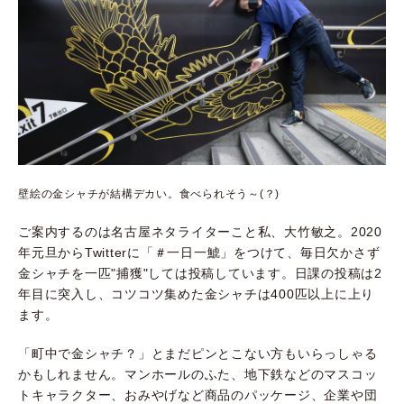
壁絵の金シャチが結構デカい。食べられそう～(？)
ご案内するのは名古屋ネタライターこと私、大竹敏之。
2020
年元旦から
Twitter
に「＃一日一鯱」をつけて、毎日欠かさず
金シャチを一匹"捕獲"しては投稿しています。日課の投稿は
2
年目に突入し、コツコツ集めた金シャチは
400
匹以上に上り
ます。
「町中で金シャチ？」とまだピンとこない方もいらっしゃる
かもしれません。マンホールのふた、地下鉄などのマスコッ
トキャラクター、おみやげなど商品のパッケージ、企業や団