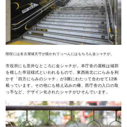
階段には名古屋城天守が描かれてっぺんにはもちろん金シャチが。
市役所にも意外なところに金シャチが。本庁舎の屋根は城郭
を模した帝冠様式といわれるもので、東西南北ににらみを利
かす「四方にらみのシャチ」が
3
層にわたって合わせて
12
体
載っています。その他にも植え込みの柵、西庁舎の入口の取
っ手など、デザイン化されたシャチがひそんでいます。