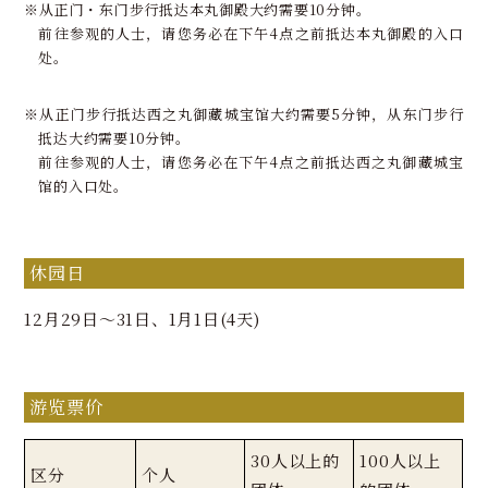
※从正门・东门步行抵达本丸御殿大约需要10分钟。
前往参观的人士，请您务必在下午4点之前抵达本丸御殿的入口
处。
※从正门步行抵达西之丸御藏城宝馆大约需要5分钟，从东门步行
抵达大约需要10分钟。
前往参观的人士，请您务必在下午4点之前抵达西之丸御藏城宝
馆的入口处。
休园日
12月29日～31日、1月1日(4天)
游览票价
30人以上的
100人以上
区分
个人