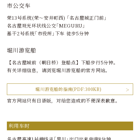
市公交车
荣13号系统(荣～安井町西) ｢名古屋城正门前｣
名古屋观光环状线公交｢MEGURU｣
基干2号系统｢市役所｣下车 徒步5分钟
堀川游览船
【名古屋城前（朝日桥）登船点】下船步行5分钟。
有关详细信息，请浏览堀川游览船的官方网站。
堀川游览船的指南(PDF:300KB)
官方网站只有日语版，对给您造成的不便深表歉意。
利用车时
名古屋高速1号楠线从｢黑川｣出口出来向南8分钟