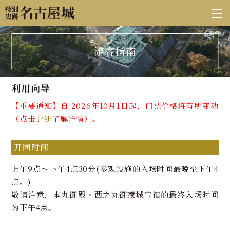
游客指南
利用向导
【重要通知】自 2026年10月1日起，门票价格将有所变动
（点击
此处
了解详情）。
开园时间
上午9点～下午4点30分(参观设施的入场时间最晚至下午4
点。)
敬请注意，本丸御殿・西之丸御藏城宝馆的最终入场时间
为下午4点。